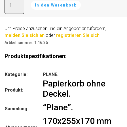
In den Warenkorb
ohne
l
Deckel
t
Menge
e
r
Um Preise anzusehen und ein Angebot anzufordern,
n
melden Sie sich an
oder
registrieren Sie sich
.
a
Artikelnummer:
1.16.35
t
i
Produktspezifikationen:
v
e
Kategorie:
PLANE.
:
Papierkorb ohne
Produkt:
Deckel.
“Plane”.
Sammlung:
170x255x170 mm