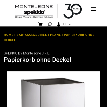


DE
HOME
|
BAD-ACCESSOIRES
|
PLANE
| PAPIERKORB OHNE
DECKEL
SPEKKIO BY Monteleone S.R.L.
Papierkorb ohne Deckel