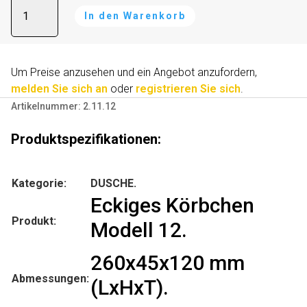
Eckiges
A
In den Warenkorb
Körbchen
l
Modell
t
12
e
Menge
r
Um Preise anzusehen und ein Angebot anzufordern,
n
melden Sie sich an
oder
registrieren Sie sich
.
a
Artikelnummer:
2.11.12
t
i
Produktspezifikationen:
v
e
Kategorie:
DUSCHE.
:
Eckiges Körbchen
Produkt:
Modell 12.
260x45x120 mm
Abmessungen:
(LxHxT).