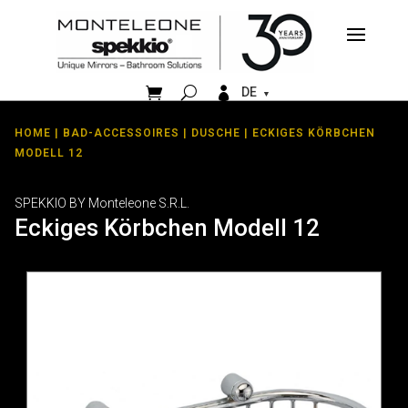


DE
HOME
|
BAD-ACCESSOIRES
|
DUSCHE
| ECKIGES KÖRBCHEN
MODELL 12
SPEKKIO BY Monteleone S.R.L.
Eckiges Körbchen Modell 12